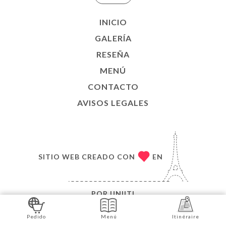
INICIO
GALERÍA
RESEÑA
MENÚ
CONTACTO
AVISOS LEGALES
SITIO WEB CREADO CON
EN
POR
UNIITI
© COPYRIGHT 2026, THE BURGER YUG'S. TODOS
Pedido
Menú
Itinéraire
LOS DERECHOS RESERVADOS.