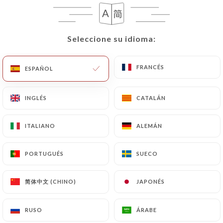
Bacon, boursin, cheddar poivrée, galette
pomme de terre, raclette
1.50€
Seleccione su idioma:
Seleccione su idioma:
Sauce cheddar maison
FRANCÉS
FRANCÉS
ESPAÑOL
ESPAÑOL
2.50€
Steak, chicken steak
INGLÉS
INGLÉS
CATALÁN
CATALÁN
3.00€
ITALIANO
ITALIANO
ALEMÁN
ALEMÁN
Extra burger veggie
PORTUGUÉS
PORTUGUÉS
SUECO
SUECO
Chèvre, poivrons grillée ,jalapeños
1.00€
简体中文 (CHINO)
简体中文 (CHINO)
JAPONÉS
JAPONÉS
Bacon veggie
RUSO
RUSO
ÁRABE
ÁRABE
2.00€