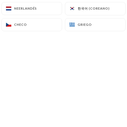
Boursin, galette pomme de terre, cheddar,
한국어 (COREANO)
한국어 (COREANO)
NEERLANDÉS
NEERLANDÉS
cheddar poivrée , raclette
1.50€
CHECO
CHECO
GRIEGO
GRIEGO
Sauce cheddar maison
2.50€
Steak veggie
3.00€
Composer votre burger
Burger
Hamburger, Cheese buger, Bacon cheese
burger
Sauces