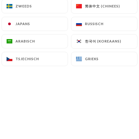
简体中文 (CHINEES)
简体中文 (CHINEES)
ZWEEDS
ZWEEDS
JAPANS
JAPANS
RUSSISCH
RUSSISCH
한국어 (KOREAANS)
한국어 (KOREAANS)
ARABISCH
ARABISCH
TSJECHISCH
TSJECHISCH
GRIEKS
GRIEKS