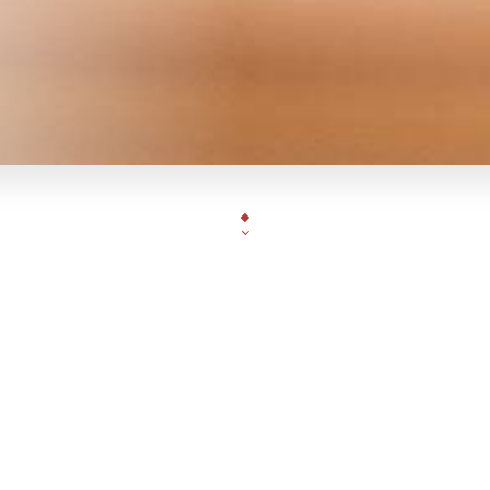
ar un fan de Burger
| Viande home made
| halal
|
Produits frais