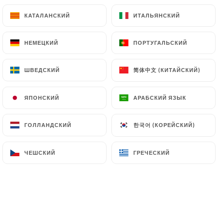
КАТАЛАНСКИЙ
КАТАЛАНСКИЙ
ИТАЛЬЯНСКИЙ
ИТАЛЬЯНСКИЙ
НЕМЕЦКИЙ
НЕМЕЦКИЙ
ПОРТУГАЛЬСКИЙ
ПОРТУГАЛЬСКИЙ
简体中文 (КИТАЙСКИЙ)
简体中文 (КИТАЙСКИЙ)
ШВЕДСКИЙ
ШВЕДСКИЙ
The Burger Yug's
ЯПОНСКИЙ
ЯПОНСКИЙ
АРАБСКИЙ ЯЗЫК
АРАБСКИЙ ЯЗЫК
1 МНЕНИЙ
한국어 (КОРЕЙСКИЙ)
한국어 (КОРЕЙСКИЙ)
RESTAURANT DE BURGER
ГОЛЛАНДСКИЙ
ГОЛЛАНДСКИЙ
114 Rue Solférino
59800 Lille France
ЧЕШСКИЙ
ЧЕШСКИЙ
ГРЕЧЕСКИЙ
ГРЕЧЕСКИЙ
Кто мы?