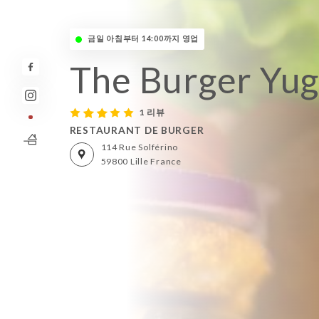
금일 아침부터 14:00까지 영업
The Burger Yug
1 리뷰
RESTAURANT DE BURGER
114 Rue Solférino
59800 Lille France