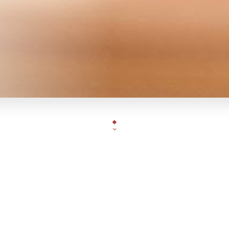
Un concept de ouf conçu par un fan de Burger
|
Produits frais