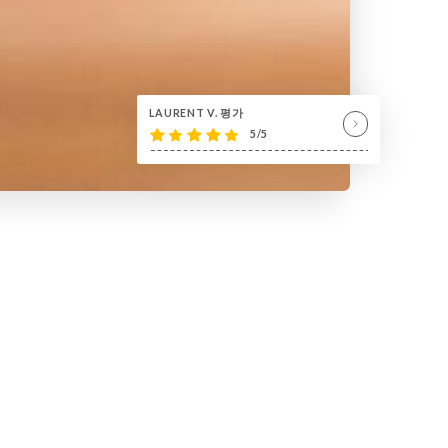
LAURENT V. 평가
5/5
 Viande home made
| halal
|