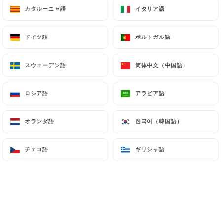
カタルーニャ語
カタルーニャ語
イタリア語
イタリア語
ドイツ語
ドイツ語
ポルトガル語
ポルトガル語
スウェーデン語
スウェーデン語
简体中文（中国語）
简体中文（中国語）
The Burger Yug's
ロシア語
ロシア語
アラビア語
アラビア語
レビュー件数 1
オランダ語
オランダ語
한국어（韓国語）
한국어（韓国語）
RESTAURANT DE BURGER
114 Rue Solférino
チェコ語
チェコ語
ギリシャ語
ギリシャ語
59800 Lille France
弊社について