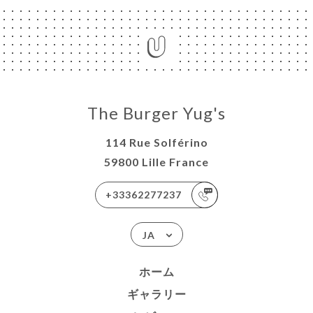
The Burger Yug's
114 Rue Solférino
59800 Lille France
+33362277237
JA
ホーム
ギャラリー